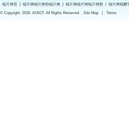
锟斤拷页
锟斤拷业锟斤拷锟街伙拷转锟斤拷...
|
锟斤拷锟斤拷协锟斤拷
|
锟斤拷锟斤拷锟斤拷群
|
锟斤拷锟酵
锟斤拷锟铰办发锟斤拷锟斤拷携锟街癸拷
© Copyright.
2026. AOIOT. All Rights Reserved.
Site Map
|
Terms
锟斤拷锟斤拷锟斤拷占锟斤拷锟�...